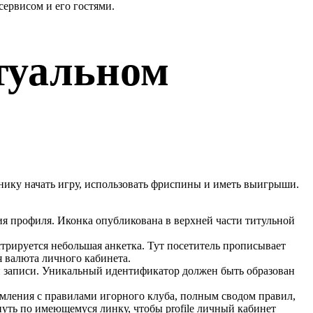
сервисом и его гостями.
ртуальном
нику начать игру, использовать фриспины и иметь выигрыши.
я профиля. Иконка опубликована в верхней части титульной
трируется небольшая анкетка. Тут посетитель прописывает
 валюта личного кабинета.
й записи. Уникальный идентификатор должен быть образован
омления с правилами игорного клуба, полным сводом правил,
уть по имеющемуся линку, чтобы profile личный кабинет