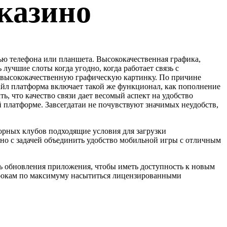
 казино
щью телефона или планшета. Высококачественная графика,
учшие слоты когда угодно, когда работает связь с
я высококачественную графическую картинку. По причине
айл платформа включает такой же функционал, как пополнение
, что качество связи дает весомый аспект на удобство
й платформе. Завсегдатаи не почувствуют значимых неудобств,
орных клубов подходящие условия для загрузки
но с задачей объединить удобство мобильной игры с отличным
ть обновления приложения, чтобы иметь доступность к новым
игрокам по максимуму насытиться лицензированными