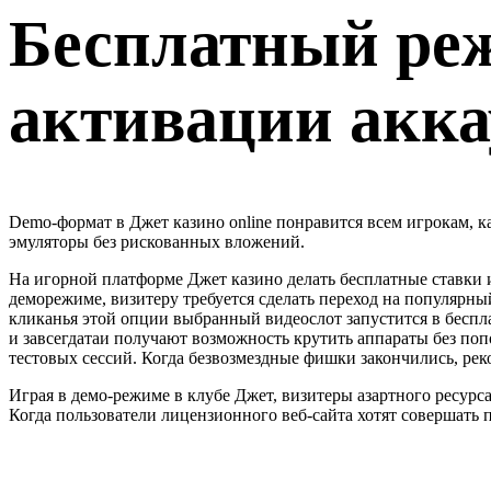
Бесплатный реж
активации акка
Demo-формат в Джет казино online понравится всем игрокам, к
эмуляторы без рискованных вложений.
На игорной платформе Джет казино делать бесплатные ставки 
деморежиме, визитеру требуется сделать переход на популярны
кликанья этой опции выбранный видеослот запустится в беспл
и завсегдатаи получают возможность крутить аппараты без по
тестовых сессий. Когда безвозмездные фишки закончились, рек
Играя в демо-режиме в клубе Джет, визитеры азартного ресурс
Когда пользователи лицензионного веб-сайта хотят совершать 