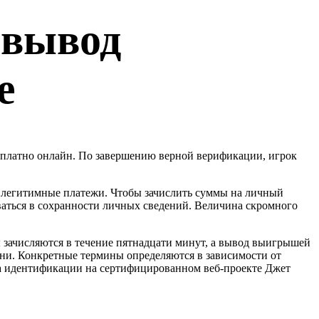
 вывод
e
ы платно онлайн. По завершению верной верификации, игрок
 легитимные платежи. Чтобы зачислить суммы на личный
еваться в сохранности личных сведений. Величина скромного
зачисляются в течение пятнадцати минут, а вывод выигрышей
ени. Конкретные термины определяются в зависимости от
ла идентификации на сертифицированном веб-проекте Джет