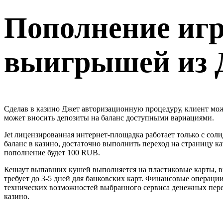
Пополнение игр
выигрышей из Д
Сделав в казино Джет авторизационную процедуру, клиент мож
может вносить депозиты на баланс доступными вариациями.
Jet лицензированная интернет-площадка работает только с с
баланс в казино, достаточно выполнить переход на страницу к
пополнение будет 100 RUB.
Кешаут выпавших кушей выполняется на пластиковые карты, в
требует до 3-5 дней для банковских карт. Финансовые операц
технических возможностей выбранного сервиса денежных пере
казино.