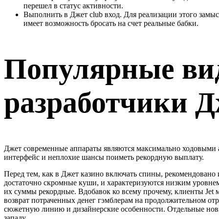
перешел в статус активности.
Выполнить в Джет club вход. Для реализации этого замы
имеет возможность бросать на счет реальные бабки.
Популярные ви
разработчики Д
Джет современные аппараты являются максимально ходовыми а
интерфейс и неплохие шансы поиметь рекордную выплату.
Перед тем, как в Джет казино включать спины, рекомендован
достаточно скромные куши, и характеризуются низким уровнем
их суммы рекордные. Вдобавок ко всему прочему, клиенты Jet 
возврат потраченных денег гэмблерам на продолжительном отре
сюжетную линию и дизайнерские особенности. Отдельные нов
западу.