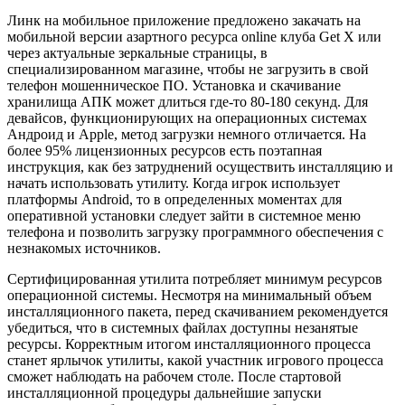
Линк на мобильное приложение предложено закачать на
мобильной версии азартного ресурса online клуба Get X или
через актуальные зеркальные страницы, в
специализированном магазине, чтобы не загрузить в свой
телефон мошенническое ПО. Установка и скачивание
хранилища АПК может длиться где-то 80-180 секунд. Для
девайсов, функционирующих на операционных системах
Андроид и Apple, метод загрузки немного отличается. На
более 95% лицензионных ресурсов есть поэтапная
инструкция, как без затруднений осуществить инсталляцию и
начать использовать утилиту. Когда игрок использует
платформы Android, то в определенных моментах для
оперативной установки следует зайти в системное меню
телефона и позволить загрузку программного обеспечения с
незнакомых источников.
Сертифицированная утилита потребляет минимум ресурсов
операционной системы. Несмотря на минимальный объем
инсталляционного пакета, перед скачиванием рекомендуется
убедиться, что в системных файлах доступны незанятые
ресурсы. Корректным итогом инсталляционного процесса
станет ярлычок утилиты, какой участник игрового процесса
сможет наблюдать на рабочем столе. После стартовой
инсталляционной процедуры дальнейшие запуски