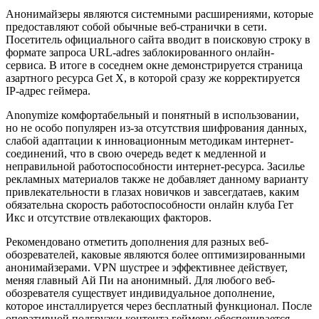
Анонимайзеры являются системными расширениями, которые
предоставляют собой обычные веб-странички в сети.
Посетитель официального сайта вводит в поисковую строку в
формате запроса URL-adres заблокированного онлайн-
сервиса. В итоге в соседнем окне демонстрируется страница
азартного ресурса Get X, в которой сразу же корректируется
IP-адрес геймера.
Anonymize комфортабельный и понятный в использовании,
но не особо популярен из-за отсутствия шифрования данных,
слабой адаптации к инновационным методикам интернет-
соединений, что в свою очередь ведет к медленной и
неправильной работоспособности интернет-ресурса. Засилье
рекламных материалов также не добавляет данному варианту
привлекательности в глазах новичков и завсегдатаев, каким
обязательна скорость работоспособности онлайн клуба Гет
Икс и отсутствие отвлекающих факторов.
Рекомендовано отметить дополнения для разных веб-
обозревателей, каковые являются более оптимизированными
анонимайзерами. VPN шустрее и эффективнее действует,
меняя главный Ай Пи на анонимный. Для любого веб-
обозревателя существует индивидуальное дополнение,
которое инсталлируется через бесплатный функционал. После
оперативной подгрузки контента геймеру обеспечивается