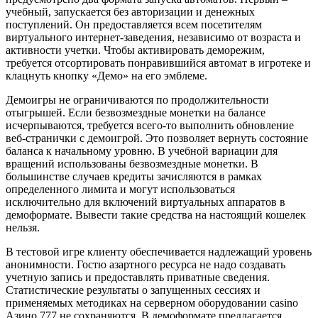
учебный, запускается без авторизации и денежных
поступлений. Он предоставляется всем посетителям
виртуального интернет-заведения, независимо от возраста и
активности учетки. Чтобы активировать деморежим,
требуется отсортировать понравившийся автомат в игротеке и
клацнуть кнопку «Демо» на его эмблеме.
Демоигры не ограничиваются по продолжительности
отыгрышей. Если безвозмездные монетки на балансе
исчерпываются, требуется всего-то выполнить обновление
веб-странички с демоигрой. Это позволяет вернуть состояние
баланса к начальному уровню. В учебной вариации для
вращений использованы безвозмездные монетки. В
большинстве случаев кредиты зачисляются в рамках
определенного лимита и могут использоваться
исключительно для включений виртуальных аппаратов в
демоформате. Вывести такие средства на настоящий кошелек
нельзя.
В тестовой игре клиенту обеспечивается надлежащий уровень
анонимности. Гостю азартного ресурса не надо создавать
учетную запись и предоставлять приватные сведения.
Статистические результаты о запущенных сессиях и
применяемых методиках на серверном оборудовании casino
Азино 777 не сохраняются. В демоформате предлагается