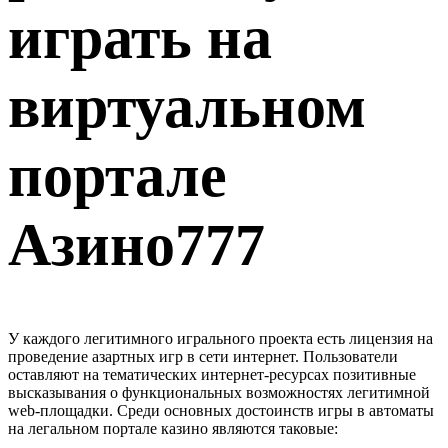
играть на
виртуальном
портале
Азино777
У каждого легитимного игрального проекта есть лицензия на
проведение азартных игр в сети интернет. Пользователи
оставляют на тематических интернет-ресурсах позитивные
высказывания о функциональных возможностях легитимной
web-площадки. Среди основных достоинств игры в автоматы
на легальном портале казино являются таковые: