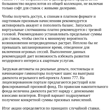
большинство видеослотов из общей коллекции, не включая
только софт для ставок с живыми дилерами.
Чтобы получить доступ, к спинам в платном формате и
ощутимым призовым начислениям рекомендуется
активировать аккаунт и пополнить баланс. Запускать
виртуальные слотмашины платно рекомендуется с трезвой
головой. Рекомендовано устанавливать предельные суммы
для ставок, чтобы свести к минимуму вероятность
возникновения непредвиденных растрат. Неплохо бы не
превышать запланированное время, отведенное для
включения игровых сессий. Выполнение данных
рекомендаций дает возможность избежать развития
нездорового интереса к азартным услугам.
Загружая автоматы на реальные деньги, постояльцы и
начинающие гаминаторы получают шанс на выигрыш
джекпота игрального веб-проекта Азино 777. На
лицензированном портале предлагаются растущий или
фиксированный призовой фонд. По правилам накопительного
фонда величина джекпота растет наряду с денежными
взносами визитеров. Второй вариант подразумевает
получение конкретной суммы призовых начислений.
Итог акции определяется по принципу случайной ставки.