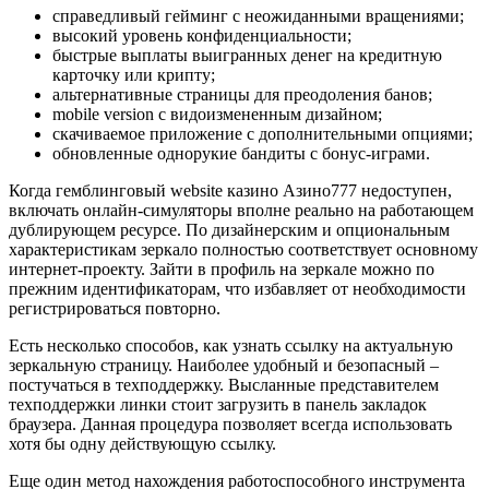
справедливый гейминг с неожиданными вращениями;
высокий уровень конфиденциальности;
быстрые выплаты выигранных денег на кредитную
карточку или крипту;
альтернативные страницы для преодоления банов;
mobile version с видоизмененным дизайном;
скачиваемое приложение с дополнительными опциями;
обновленные однорукие бандиты с бонус-играми.
Когда гемблинговый website казино Азино777 недоступен,
включать онлайн-симуляторы вполне реально на работающем
дублирующем ресурсе. По дизайнерским и опциональным
характеристикам зеркало полностью соответствует основному
интернет-проекту. Зайти в профиль на зеркале можно по
прежним идентификаторам, что избавляет от необходимости
регистрироваться повторно.
Есть несколько способов, как узнать ссылку на актуальную
зеркальную страницу. Наиболее удобный и безопасный –
постучаться в техподдержку. Высланные представителем
техподдержки линки стоит загрузить в панель закладок
браузера. Данная процедура позволяет всегда использовать
хотя бы одну действующую ссылку.
Еще один метод нахождения работоспособного инструмента