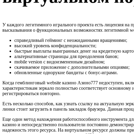
У каждого легитимного игрального проекта есть лицензия на п
высказывания о функциональных возможностях легитимной web
справедливый гейминг с неожиданными вращениями;
высокий уровень конфиденциальности;
быстрые выплаты выигранных денег на кредитную карто
альтернативные страницы для преодоления банов;
mobile version с видоизмененным дизайном;
скачиваемое приложение с дополнительными опциями;
обновленные однорукие бандиты с бонус-играми.
Когда гемблинговый website казино Азино777 недоступен, вк
характеристикам зеркало полностью соответствует основному 
регистрироваться повторно.
Есть несколько способов, как узнать ссылку на актуальную зе
линки стоит загрузить в панель закладок браузера. Данная про
Еще один метод нахождения работоспособного инструмента для
казино и непосредственно пользователи постоянно демонстриру
надежность этого ресурса. На виртуальном ресурсе должны п