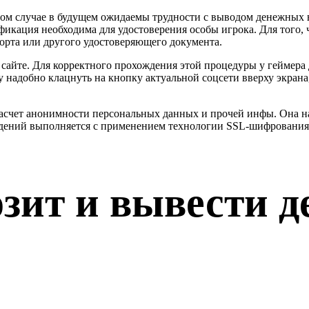
вном случае в будущем ожидаемы трудности с выводом денежных 
икация необходима для удостоверения особы игрока. Для того,
орта или другого удостоверяющего документа.
сайте. Для корректного прохождения этой процедуры у геймера
у надобно клацнуть на кнопку актуальной соцсети вверху экрана
насчет анонимности персональных данных и прочей инфы. Она н
дений выполняется с применением технологии SSL-шифрования.
зит и вывести де