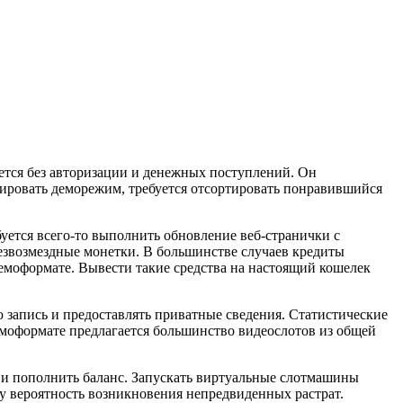
ается без авторизации и денежных поступлений. Он
ивировать деморежим, требуется отсортировать понравившийся
ется всего-то выполнить обновление веб-странички с
езвозмездные монетки. В большинстве случаев кредиты
емоформате. Вывести такие средства на настоящий кошелек
ю запись и предоставлять приватные сведения. Статистические
емоформате предлагается большинство видеослотов из общей
 и пополнить баланс. Запускать виртуальные слотмашины
му вероятность возникновения непредвиденных растрат.