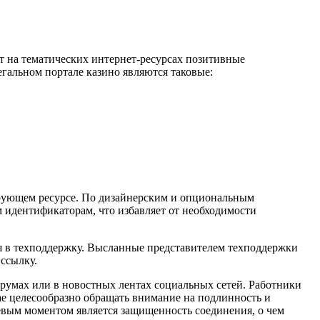
ют на тематических интернет-ресурсах позитивные
альном портале казино являются таковые:
ирующем ресурсе. По дизайнерским и опциональным
м идентификаторам, что избавляет от необходимости
ся в техподдержку. Высланные представителем техподдержки
 ссылку.
румах или в новостных лентах социальных сетей. Работники
ае целесообразно обращать внимание на подлинность и
евым моментом является защищенность соединения, о чем