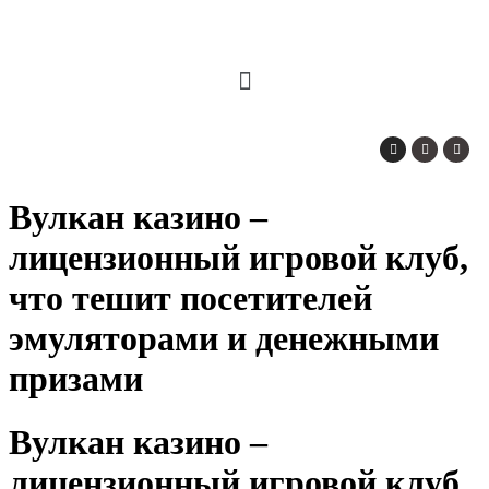
Вулкан казино –
лицензионный игровой клуб,
что тешит посетителей
эмуляторами и денежными
призами
Вулкан казино –
лицензионный игровой клуб,