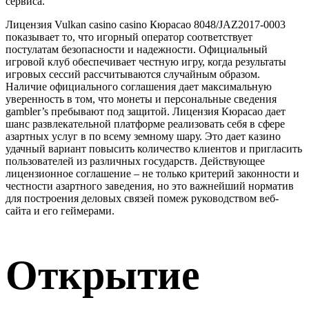
сервиса.
Лицензия Vulkan casino casino Кюрасао 8048/JAZ2017-0003
показывает то, что игорный оператор соответствует
постулатам безопасности и надежности. Официальный
игровой клуб обеспечивает честную игру, когда результаты
игровых сессий рассчитываются случайным образом.
Наличие официального соглашения дает максимальную
уверенность в том, что монеты и персональные сведения
gambler’s пребывают под защитой. Лицензия Кюрасао дает
шанс развлекательной платформе реализовать себя в сфере
азартных услуг в по всему земному шару. Это дает казино
удачный вариант повысить количество клиентов и пригласить
пользователей из различных государств. Действующее
лицензионное соглашение – не только критерий законности и
честности азартного заведения, но это важнейший норматив
для построения деловых связей помеж руководством веб-
сайта и его геймерами.
Открытие