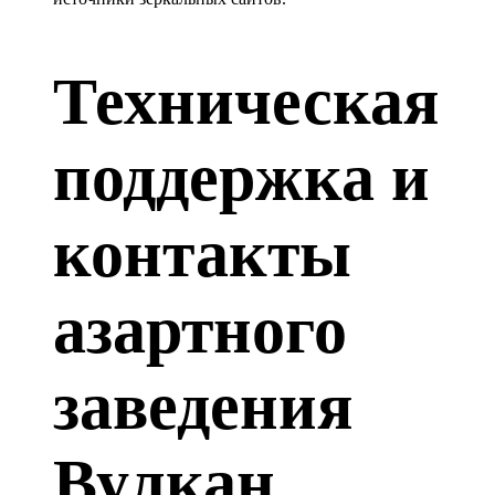
Техническая
поддержка и
контакты
азартного
заведения
Вулкан