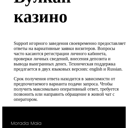
казино
Support игорного заведения своевременно предоставляет
ответы на вариативные заявки визитеров. Вопросы
часто касаются регистрации личного кабинета,
проверки личных сведений, внесения депозита и
вывода выигранных денех. Техническая поддержка
предлгается в двух языковых версиях: english и Russian.
Срок получения ответа находится в зависимости от
предпочитаемого варианта подачи запроса. Чтобы
получить максимально оперативный ответ, требуется
позвонить или направить обращение в живой чат с
оператором.
Morada: Maia