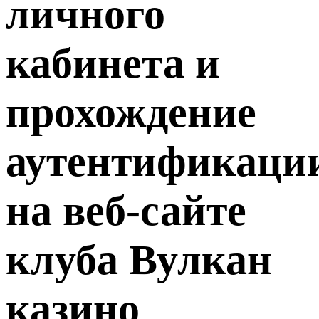
личного
кабинета и
прохождение
аутентификаци
на веб-сайте
клуба Вулкан
казино