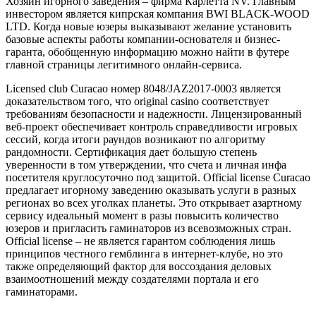
Хозяин игорного заведения – фирма Карлетта NV. Главным
инвестором является кипрская компания BWI BLACK-WOOD
LTD. Когда новые юзеры выказывают желание установить
базовые аспекты работы компании-основателя и бизнес-
гаранта, обобщенную информацию можно найти в футере
главной страницы легитимного онлайн-сервиса.
Licensed club Curacao номер 8048/JAZ2017-0003 является
доказательством того, что original casino соответствует
требованиям безопасности и надежности. Лицензированный
веб-проект обеспечивает контроль справедливости игровых
сессий, когда итоги раундов возникают по алгоритму
рандомности. Сертификация дает большую степень
уверенности в том утверждении, что счета и личная инфа
посетителя круглосуточно под защитой. Official license Curacao
предлагает игорному заведению оказывать услуги в разных
регионах во всех уголках планеты. Это открывает азартному
сервису идеальный момент в разы повысить количество
юзеров и пригласить гаминаторов из всевозможных стран.
Official license – не является гарантом соблюдения лишь
принципов честного гемблинга в интернет-клубе, но это
также определяющий фактор для воссоздания деловых
взаимоотношений между создателями портала и его
гаминаторами.