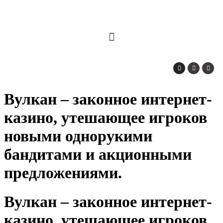
Вулкан – законное интернет-
казино, утешающее игроков
новыми однорукими
бандитами и акционными
предложениями.
Вулкан – законное интернет-
казино, утешающее игроков