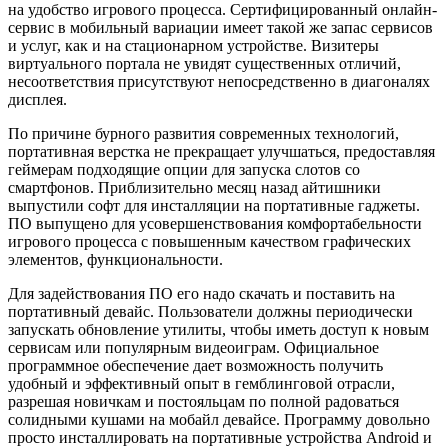
на удобство игрового процесса. Сертифицированный онлайн-
сервис в мобильный вариации имеет такой же запас сервисов
и услуг, как и на стационарном устройстве. Визитеры
виртуального портала не увидят существенных отличий,
несоответствия присутствуют непосредственно в диагоналях
дисплея.
По причине бурного развития современных технологий,
портативная верстка не прекращает улучшаться, предоставляя
геймерам подходящие опции для запуска слотов со
смартфонов. Приблизительно месяц назад айтишники
выпустили софт для инсталляции на портативные гаджеты.
ПО выпущено для усовершенствования комфортабельности
игрового процесса с повышенным качеством графических
элементов, функциональности.
Для задействования ПО его надо скачать и поставить на
портативный девайс. Пользователи должны периодически
запускать обновление утилиты, чтобы иметь доступ к новым
сервисам или популярным видеоиграм. Официальное
программное обеспечение дает возможность получить
удобный и эффективный опыт в гемблинговой отрасли,
разрешая новичкам и постояльцам по полной радоваться
солидными кушами на мобайл девайсе. Программу довольно
просто инсталлировать на портативные устройства Android и