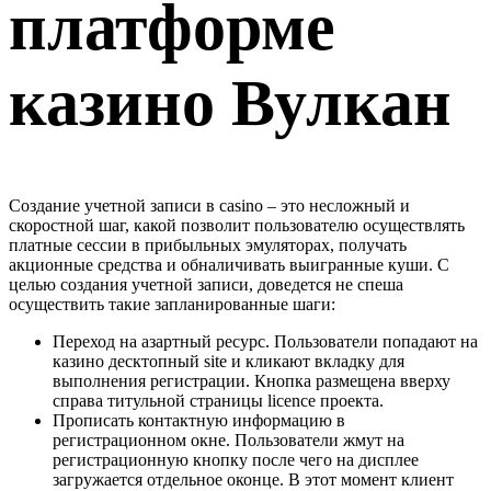
платформе
казино Вулкан
Создание учетной записи в casino – это несложный и
скоростной шаг, какой позволит пользователю осуществлять
платные сессии в прибыльных эмуляторах, получать
акционные средства и обналичивать выигранные куши. С
целью создания учетной записи, доведется не спеша
осуществить такие запланированные шаги:
Переход на азартный ресурс. Пользователи попадают на
казино десктопный site и кликают вкладку для
выполнения регистрации. Кнопка размещена вверху
справа титульной страницы licence проекта.
Прописать контактную информацию в
регистрационном окне. Пользователи жмут на
регистрационную кнопку после чего на дисплее
загружается отдельное оконце. В этот момент клиент