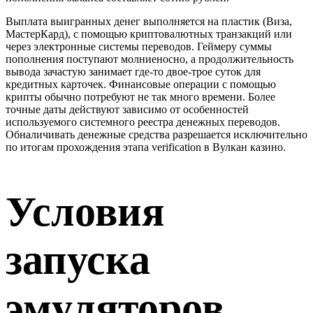
Выплата выигранных денег выполняется на пластик (Виза,
МастерКард), с помощью криптовалютных транзакций или
через электронные системы переводов. Геймеру суммы
пополнения поступают молниеносно, а продолжительность
вывода зачастую занимает где-то двое-трое суток для
кредитных карточек. Финансовые операции с помощью
крипты обычно потребуют не так много времени. Более
точные даты действуют зависимо от особенностей
используемого системного реестра денежных переводов.
Обналичивать денежные средства разрешается исключительно
по итогам прохождения этапа verification в Вулкан казино.
Условия
запуска
эмуляторов