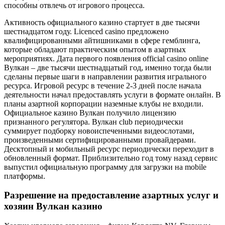
способны отвлечь от игрового процесса.
Активность официального казино стартует в две тысячи
шестнадцатом году. Licenced casino предложено
квалифицированными айтишниками в сфере гемблинга,
которые обладают практическим опытом в азартных
мероприятиях. Дата первого появления official casino online
Вулкан – две тысячи шестнадцатый год, именно тогда были
сделаны первые шаги в направлении развития игрального
ресурса. Игровой ресурс в течение 2-3 дней после начала
деятельности начал предоставлять услуги в формате онлайн. В
планы азартной корпорации наземные клубы не входили.
Официальное казино Вулкан получило лицензию
признанного регулятора. Вулкан club периодически
суммирует подборку новоиспеченными видеослотами,
произведенными сертифицированными провайдерами.
Десктопный и мобильный ресурс периодически переходит в
обновленный формат. Приблизительно год тому назад сервис
выпустил официальную программу для загрузки на mobile
платформы.
Разрешение на предоставление азартных услуг и
хозяин Вулкан казино