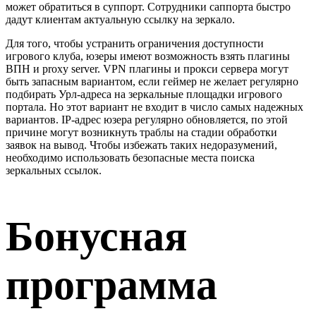
может обратиться в суппорт. Сотрудники саппорта быстро
дадут клиентам актуальную ссылку на зеркало.
Для того, чтобы устранить ограничения доступности
игрового клуба, юзеры имеют возможность взять плагины
ВПН и proxy server. VPN плагины и прокси сервера могут
быть запасным вариантом, если геймер не желает регулярно
подбирать Урл-адреса на зеркальные площадки игрового
портала. Но этот вариант не входит в число самых надежных
вариантов. IP-адрес юзера регулярно обновляется, по этой
причине могут возникнуть траблы на стадии обработки
заявок на вывод. Чтобы избежать таких недоразумений,
необходимо использовать безопасные места поиска
зеркальных ссылок.
Бонусная
программа