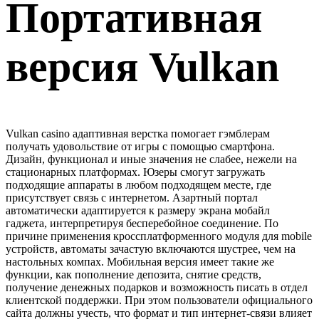
Портативная
версия Vulkan
Vulkan casino адаптивная верстка помогает гэмблерам
получать удовольствие от игры с помощью смартфона.
Дизайн, функционал и иные значения не слабее, нежели на
стационарных платформах. Юзеры смогут загружать
подходящие аппараты в любом подходящем месте, где
присутствует связь с интернетом. Азартный портал
автоматически адаптируется к размеру экрана мобайл
гаджета, интерпретируя бесперебойное соединение. По
причине применения кроссплатформенного модуля для mobile
устройств, автоматы зачастую включаются шустрее, чем на
настольных компах. Мобильная версия имеет такие же
функции, как пополнение депозита, снятие средств,
получение денежных подарков и возможность писать в отдел
клиентской поддержки. При этом пользователи официального
сайта должны учесть, что формат и тип интернет-связи влияет