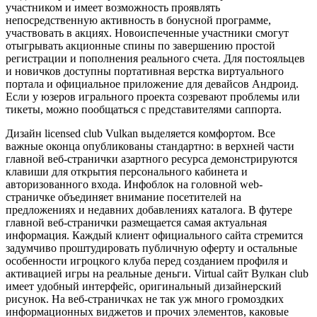
участником и имеет возможность проявлять
непосредственную активность в бонусной программе,
участвовать в акциях. Новоиспеченные участники смогут
отыгрывать акционные спины по завершению простой
регистрации и пополнения реального счета. Для постояльцев
и новичков доступны портативная верстка виртуального
портала и официальное приложение для девайсов Андроид.
Если у юзеров игрального проекта созревают проблемы или
тикеты, можно пообщаться с представителями саппорта.
Дизайн licensed club Vulkan выделяется комфортом. Все
важные оконца опубликованы стандартно: в верхней части
главной веб-странички азартного ресурса демонстрируются
клавиши для открытия персонального кабинета и
авторизованного входа. Инфоблок на головной web-
страничке объединяет внимание посетителей на
предложениях и недавних добавлениях каталога. В футере
главной веб-странички размещается самая актуальная
информация. Каждый клиент официального сайта стремится
задумчиво проштудировать публичную оферту и остальные
особенности игроцкого клуба перед созданием профиля и
активацией игры на реальные деньги. Virtual сайт
Вулкан
club
имеет удобный интерфейс, оригинальный дизайнерский
рисунок. На веб-страничках не так уж много громоздких
информационных виджетов и прочих элементов, каковые