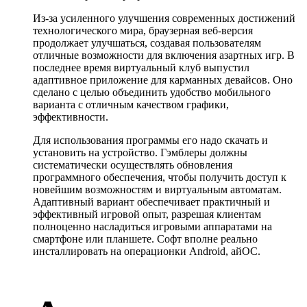
Из-за усиленного улучшения современных достижений
технологического мира, браузерная веб-версия
продолжает улучшаться, создавая пользователям
отличные возможности для включения азартных игр. В
последнее время виртуальный клуб выпустил
адаптивное приложение для карманных девайсов. Оно
сделано с целью объединить удобство мобильного
варианта с отличным качеством графики,
эффективности.
Для использования программы его надо скачать и
установить на устройство. Гэмблеры должны
систематически осуществлять обновления
программного обеспечения, чтобы получить доступ к
новейшим возможностям и виртуальным автоматам.
Адаптивный вариант обеспечивает практичный и
эффективный игровой опыт, разрешая клиентам
полноценно насладиться игровыми аппаратами на
смартфоне или планшете. Софт вполне реально
инсталлировать на операционки Android, айОС.