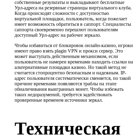
собственные результаты и выкладывают бесплатные
Урл-адреса на резервные страницы виртуального клуба.
Когда происходят сложности с доступностью
виртуальной площадки, пользователь, когда пожелает
имеет возможность обратиться в саппорт. Специалисты
саппорта своевременно перешлют пользователям
доступный Урл-адрес на рабочее зеркало.
Чтобы избавиться от блокировок онлайн-казино, игроки
имеют право взять plagin VPN и прокси сервер. Это
может выступать действенным механизмом, если
пользователь не намерен временами находить ссылки на
альтернативные площадки казино. Но такой метод не
считается стопроцентно безопасным и надежным. IP-
адрес пользователя систематически сменяется, по такой
причине временами появляются траблы на этапе
обналичивания выигранных монет. Чтобы избежать
таких недоразумений, требуется задействовать
проверенные временем источники зеркал.
Техническая