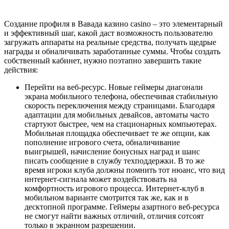
Создание профиля в Вавада казино casino – это элементарный
и эффективный шаг, какой даст возможность пользователю
загружать аппараты на реальные средства, получать щедрые
награды и обналичивать заработанные суммы. Чтобы создать
собственный кабинет, нужно поэтапно завершить такие
действия:
Перейти на веб-ресурс. Новые геймеры диагонали
экрана мобильного телефона, обеспечивая стабильную
скорость переключения между страницами. Благодаря
адаптации для мобильных девайсов, автоматы часто
стартуют быстрее, чем на стационарных компьютерах.
Мобильная площадка обеспечивает те же опции, как
пополнение игрового счета, обналичивание
выигрышей, начисление бонусных наград и шанс
писать сообщение в службу техподдержки. В то же
время игроки клуба должны помнить тот нюанс, что вид
интернет-сигнала может воздействовать на
комфортность игрового процесса. Интернет-клуб в
мобильном варианте смотрится так же, как и в
десктопной программе. Геймеры азартного веб-ресурса
не смогут найти важных отличий, отличия сотсоят
только в экранном разрешении.