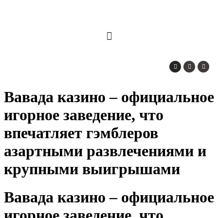
Вавада казино – официальное
игорное заведение, что
впечатляет гэмблеров
азартными развлечениями и
крупными выигрышами
Вавада казино – официальное
игорное заведение, что