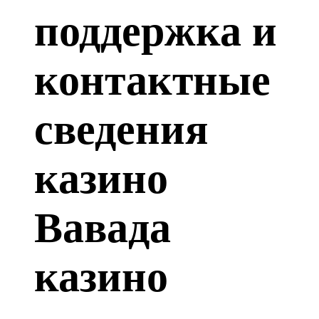
поддержка и
контактные
сведения
казино
Вавада
казино