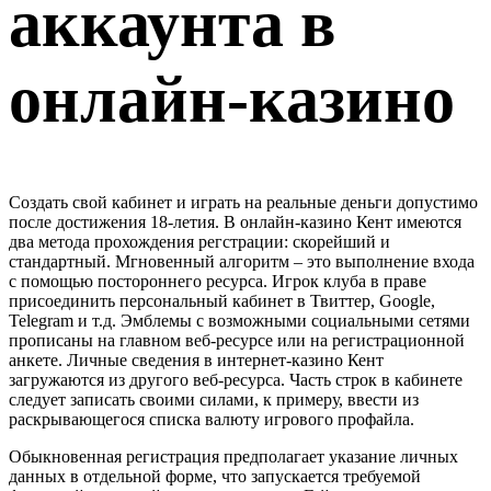
аккаунта в
онлайн-казино
Создать свой кабинет и играть на реальные деньги допустимо
после достижения 18-летия. В онлайн-казино Кент имеются
два метода прохождения регстрации: скорейший и
стандартный. Мгновенный алгоритм – это выполнение входа
с помощью постороннего ресурса. Игрок клуба в праве
присоединить персональный кабинет в Твиттер, Google,
Telegram и т.д. Эмблемы с возможными социальными сетями
прописаны на главном веб-ресурсе или на регистрационной
анкете. Личные сведения в интернет-казино Кент
загружаются из другого веб-ресурса. Часть строк в кабинете
следует записать своими силами, к примеру, ввести из
раскрывающегося списка валюту игрового профайла.
Обыкновенная регистрация предполагает указание личных
данных в отдельной форме, что запускается требуемой