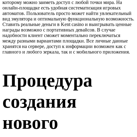
которому можно заиметь доступ с любой точки мира. На
онлайн-площадке есть удобная систематизация игровых
автоматов. Пользователь просто может найти увлекательный
вид эмулятора и оптимальную функциональную возможность.
Ставить реальные деньги в
Kent casino
и выигрывать ценные
награды возможно с портативных девайсов. В случае
надобности клиент сможет моментально переключаться
между разными вариантами площадки. Все личные данные
хранятся на сервере, доступ к информации возможен как с
главного и любого зеркала, так и с мобильного приложения.
Процедура
создания
нового