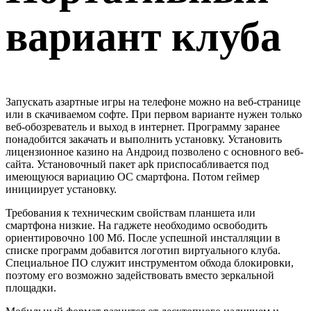
вариант клуба
Запускать азартные игры на телефоне можно на веб-странице
или в скачиваемом софте. При первом варианте нужен только
веб-обозреватель и выход в интернет. Программу заранее
понадобится закачать и выполнить установку. Установить
лицензионное казино на Андроид позволено с основного веб-
сайта. Установочный пакет apk приспосабливается под
имеющуюся вариацию ОС смартфона. Потом геймер
инициирует установку.
Требования к техническим свойствам планшета или
смартфона низкие. На гаджете необходимо освободить
ориентировочно 100 Мб. После успешной инсталляции в
списке программ добавится логотип виртуального клуба.
Специальное ПО служит инструментом обхода блокировки,
поэтому его возможно задействовать вместо зеркальной
площадки.