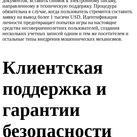
документов, вставить снимок к электронному письму,
направленному в техническую поддержку. Процедура
обязательна в случае, когда пользователь стремится составить
заявку на вывод более 1 тысячи USD. Идентификация
личности предотвращает попытки игры на настоящие
средства несовершеннолетних пользователей, создания
нескольких учетных записей одним и тем же посетителем и
остальные типы внедрения мошеннических механизмов.
Клиентская
поддержка и
гарантии
безопасности