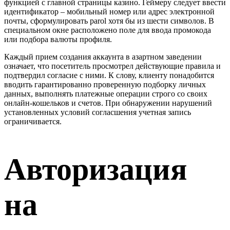
функцией с главной страницы казино. Геймеру следует ввести
идентификатор – мобильный номер или адрес электронной
почты, сформулировать parol хотя бы из шести символов. В
специальном окне расположено поле для ввода промокода
или подбора валюты профиля.
Каждый прием создания аккаунта в азартном заведении
означает, что посетитель просмотрел действующие правила и
подтвердил согласие с ними. К слову, клиенту понадобится
вводить гарантированно проверенную подборку личных
данных, выполнять платежные операции строго со своих
онлайн-кошельков и счетов. При обнаружении нарушений
установленных условий согласшения учетная запись
ограничивается.
Авторизация
на