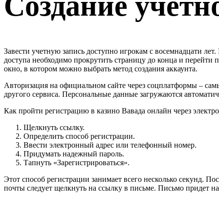
Создание учетно
Завести учетную запись доступно игрокам с восемнадцати лет.
доступа необходимо прокрутить страницу до конца и перейти 
окно, в котором можно выбрать метод создания аккаунта.
Авторизация на официальном сайте через соцплатформы – самый
другого сервиса. Персональные данные загружаются автоматиче
Как пройти регистрацию в казино Вавада онлайн через электр
Щелкнуть ссылку.
Определить способ регистрации.
Ввести электронный адрес или телефонный номер.
Придумать надежный пароль.
Тапнуть «Зарегистрироваться».
Этот способ регистрации занимает всего несколько секунд. По
почты следует щелкнуть на ссылку в письме. Письмо придет на