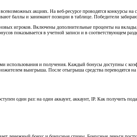
всевозможных акциях. На веб-ресурсе проводятся конкурсы на 
ывают баллы и занимают позиции в таблице. Победители забираю
 новых игроков. Включены дополнительные проценты на вклады,
онусов показывается в учетной записи и в соответствующем разде
лами использования и получения. Каждый бонусы доступны с ко
множителем выигрыша. После отыгрыша средства переводятся на 
тупен один раз: на один аккаунт, аккаунт, IP. Как получить под
чает денежный бонус и бонусные спины. Бонусные деньги посту