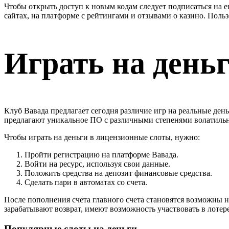
Чтобы открыть доступ к новым кодам следует подписаться на e
сайтах, на платформе с рейтингами и отзывами о казино. Поль
Играть на день
Клуб Вавада предлагает сегодня различие игр на реальные ден
предлагают уникальное ПО с различными степенями волатильн
Чтобы играть на деньги в лицензионные слоты, нужно:
Пройти регистрацию на платформе Вавада.
Войти на ресурс, используя свои данные.
Положить средства на депозит финансовые средства.
Сделать пари в автоматах со счета.
После пополнения счета главного счета становятся возможны 
зарабатывают возврат, имеют возможность участвовать в лотер
Популярные слоты на деньги