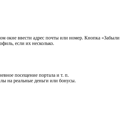
ом окне ввести адрес почты или номер. Кнопка «Забыли
офиль, если их несколько.
евное посещение портала и т. п.
ллы на реальные деньги или бонусы.