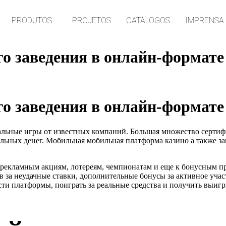
PRODUTOS
PROJETOS
CATÁLOGOS
IMPRENSA
 заведения в онлайн-формате 
 заведения в онлайн-формате 
альные игры от известных компаний. Большая множество сертиф
альных денег. Мобильная мобильная платформа казино а также з
 рекламным акциям, лотереям, чемпионатам и еще к бонусным 
в за неудачные ставки, дополнительные бонусы за активное уча
ти платформы, поиграть за реальные средства и получить выиг