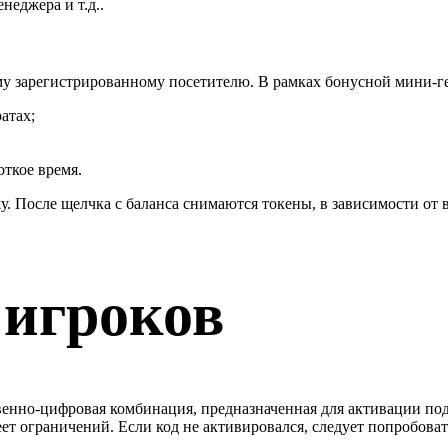
неджера и т.д..
му зарегистрированному посетителю. В рамках бонусной мини-г
атах;
ткое время.
у. После щелчка с баланса снимаются токены, в зависимости от
 игроков
енно-цифровая комбинация, предназначенная для активации пода
т ограничений. Если код не активировался, следует попробовать