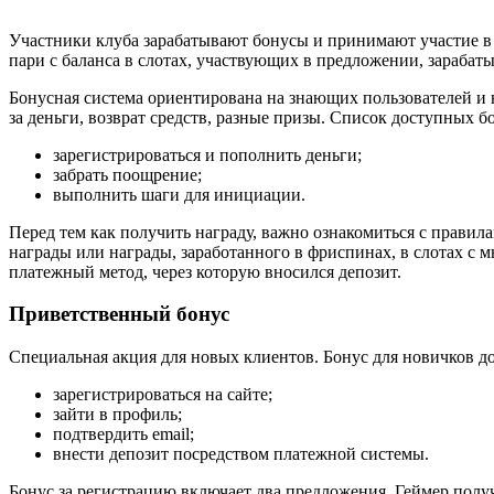
Участники клуба зарабатывают бонусы и принимают участие в 
пари с баланса в слотах, участвующих в предложении, зарабат
Бонусная система ориентирована на знающих пользователей и
за деньги, возврат средств, разные призы. Список доступных б
зарегистрироваться и пополнить деньги;
забрать поощрение;
выполнить шаги для инициации.
Перед тем как получить награду, важно ознакомиться с прави
награды или награды, заработанного в фриспинах, в слотах с 
платежный метод, через которую вносился депозит.
Приветственный бонус
Специальная акция для новых клиентов. Бонус для новичков дос
зарегистрироваться на сайте;
зайти в профиль;
подтвердить email;
внести депозит посредством платежной системы.
Бонус за регистрацию включает два предложения. Геймер полу