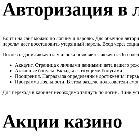
Авторизация в 
Войти на сайт можно по логину и паролю. Для обычной автори
пароль» даёт восстановить утерянный пароль. Вход через социал
После создания аккаунта у игрока появляется аккаунт. Он соде
Аккаунт. Страница с личными данными: дата вашего рожд
Активные бонусы. Вкладка с текущими бонусами.
Поощрения. Награды за определенные достижения: первый 
Программа лояльности. В этом разделе пользователи смог
Для перехода в кабинет необходимо тапнуть по логин. Линк ус
Акции казино