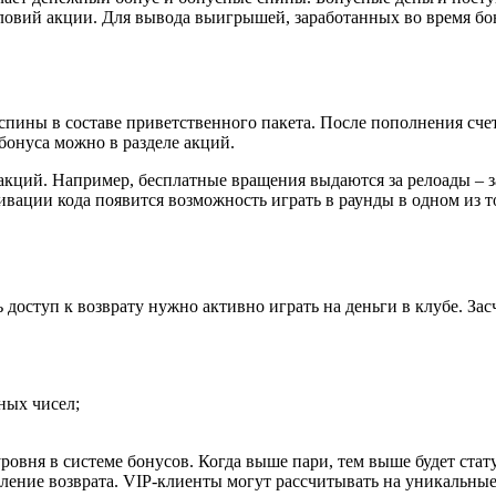
условий акции. Для вывода выигрышей, заработанных во время б
пины в составе приветственного пакета. После пополнения сче
бонуса можно в разделе акций.
ций. Например, бесплатные вращения выдаются за релоады – за
ивации кода появится возможность играть в раунды в одном из т
 доступ к возврату нужно активно играть на деньги в клубе. За
ных чисел;
овня в системе бонусов. Когда выше пари, тем выше будет стату
исление возврата. VIP-клиенты могут рассчитывать на уникальн