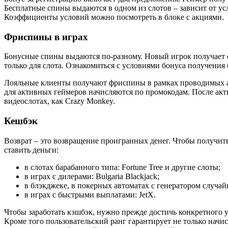
Бесплатные спины выдаются в одном из слотов – зависит от 
Коэффициенты условий можно посмотреть в блоке с акциями.
Фриспины в играх
Бонусные спины выдаются по-разному. Новый игрок получает с
только для слота. Ознакомиться с условиями бонуса получения 
Лояльные клиенты получают фриспины в рамках проводимых ак
для активных геймеров начисляются по промокодам. После акт
видеослотах, как Crazy Monkey.
Кешбэк
Возврат – это возвращение проигранных денег. Чтобы получить
ставить деньги:
в слотах барабанного типа: Fortune Tree и другие слоты;
в играх с дилерами: Bulgaria Blackjack;
в блэкджеке, в покерных автоматах с генератором случай
в играх с быстрыми выплатами: JetX.
Чтобы заработать кэшбэк, нужно прежде достичь конкретного ур
Кроме того пользовательский ранг гарантирует не только нач